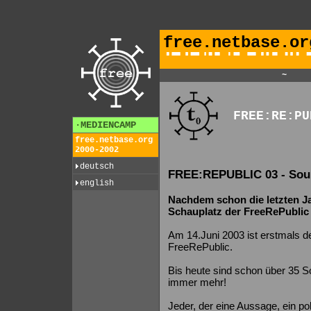
free.netbase.or
~
FREE:RE:PU
·MEDIENCAMP
free.netbase.org
2000-2002
deutsch
FREE:REPUBLIC 03 - Soun
english
Nachdem schon die letzten J
Schauplatz der FreeRePublic w
Am 14.Juni 2003 ist erstmals de
FreeRePublic.
Bis heute sind schon über 35
immer mehr!
Jeder, der eine Aussage, ein po