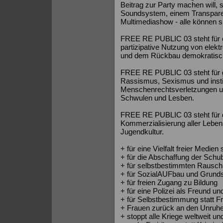
Beitrag zur Party machen will,
Soundsystem, einem Transparent
Multimediashow - alle können si
FREE RE PUBLIC 03 steht für e
partizipative Nutzung von elekt
und dem Rückbau demokratisch
FREE RE PUBLIC 03 steht für ge
Rassismus, Sexismus und institu
Menschenrechtsverletzungen un
Schwulen und Lesben.
FREE RE PUBLIC 03 steht für da
Kommerzialisierung aller Lebe
Jugendkultur.
+ für eine Vielfalt freier Medie
+ für die Abschaffung der Schu
+ für selbstbestimmten Rausch
+ für SozialAUFbau und Grund
+ für freien Zugang zu Bildung
+ für eine Polizei als Freund un
+ für Selbstbestimmung statt
+ Frauen zurück an den Unruhe
+ stoppt alle Kriege weltweit un