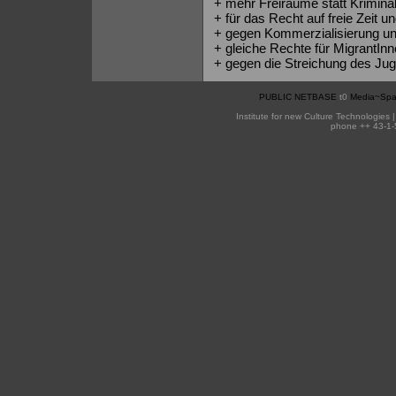
+ mehr Freiräume statt Krimina
+ für das Recht auf freie Zeit 
+ gegen Kommerzialisierung un
+ gleiche Rechte für MigrantIn
+ gegen die Streichung des Ju
PUBLIC NETBASE
t0
Media~Spa
Institute for new Culture Technologies 
phone ++ 43-1-5