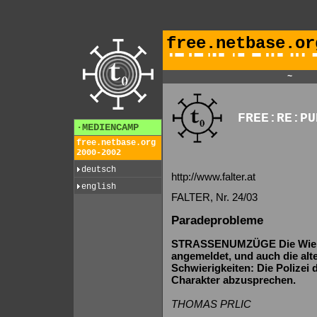
free.netbase.or
~
FREE:RE:PU
·MEDIENCAMP
free.netbase.org
2000-2002
deutsch
http://www.falter.at
english
FALTER, Nr. 24/03
Paradeprobleme
STRASSENUMZÜGE Die Wiene
angemeldet, und auch die alt
Schwierigkeiten: Die Polizei
Charakter abzusprechen.
THOMAS PRLIC