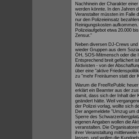
Nachhinein der Charakter eine
werden könnte. In den Jahren d
Veranstalter müssten im Falle 
nur den Polizeieinsatz bezahle
Reinigungskosten aufkommen. L
Polizeiaufgebot etwa 20.000 bis
Zensur."
Neben diversen DJ-Crews und 
wieder Gruppen aus dem Sozial-
ÖH, SOS-Mitmensch oder die IG
Entsprechend breit gefächert i
Aktivisten - von der Abschaffu
über eine "aktive Friedenspolitik"
zu "mehr Freiräumen statt der K
Warum die FreeRePublic heuer ih
erklärt ein Beamter aus der zus
damit, dass sich der Inhalt de
geändert hätte. Weil vergange
der Polizei vorlag, wollte sich 
Der angemeldete "Umzug um den
Sperre des Schwarzenbergplatz
eigenen Angaben wollen die Akt
veranstalten. Die Organisatore
ihrer Veranstaltung mittlerweil
lassen, und wollen die Kundgebu