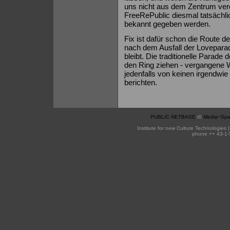
uns nicht aus dem Zentrum ver
FreeRePublic diesmal tatsächlic
bekannt gegeben werden.
Fix ist dafür schon die Route 
nach dem Ausfall der Loveparad
bleibt. Die traditionelle Parad
den Ring ziehen - vergangene 
jedenfalls von keinen irgendwi
berichten.
PUBLIC NETBASE
t0
Media~Spa
Institute for new Culture Technologies 
phone ++ 43-1-5