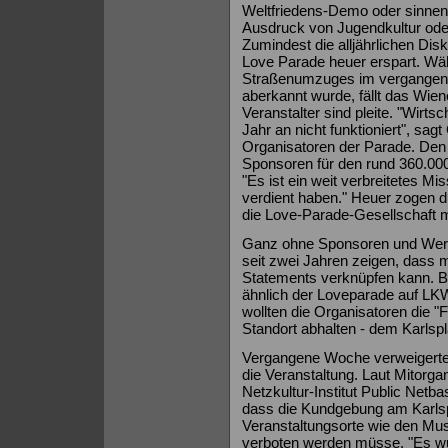
Weltfriedens-Demo oder sinnent
Ausdruck von Jugendkultur ode
Zumindest die alljährlichen Di
Love Parade heuer erspart. Wäh
Straßenumzuges im vergangenen
aberkannt wurde, fällt das Wien
Veranstalter sind pleite. "Wirts
Jahr an nicht funktioniert", sagt
Organisatoren der Parade. Den 
Sponsoren für den rund 360.00
"Es ist ein weit verbreitetes M
verdient haben." Heuer zogen d
die Love-Parade-Gesellschaft 
Ganz ohne Sponsoren und Werb
seit zwei Jahren zeigen, dass 
Statements verknüpfen kann. Bi
ähnlich der Loveparade auf L
wollten die Organisatoren die 
Standort abhalten - dem Karlspl
Vergangene Woche verweigerte 
die Veranstaltung. Laut Mitorg
Netzkultur-Institut Public Netb
dass die Kundgebung am Karlsp
Veranstaltungsorte wie den Mus
verboten werden müsse. "Es wu