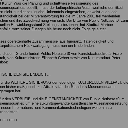
 Kultur. Was die Planung und schrittweise Realisierung des
eumsquartiers betrifft, muss der kulturpolitische Verantwortliche der Stadt
n nicht nur diesbezügliche Unkenntnis eingestehen, er weist auch jede
tändigkeit bei der Mitverantwortung für die im Jahre 2001 frei werdenden
chen und ihre Zweckwidmung von sich. Der Bitte von Public Netbase t0, zum
uellen Entwicklungsstand Stellung zu beziehen, hat Stadtrat Marboe
enfalls trotz seiner Zusagen bis heute noch nicht Folge geleistet.
ses operettenhafte Zusammenspiel aus Ignoranz, Tatenlosigkeit und
turpolitischem Rückwartsgang muss nun ein Ende finden.
 diesem Grunde fordert Public Netbase t0 von Kunststaatssekretär Franz
ak, von Kulturministerin Elisabeth Gehrer sowie von Kulturstadtrat Peter
rboe:
TSCHEIDEN SIE ENDLICH ...
. für die WEITERE SICHERUNG der lebendigen KULTURELLEN VIELFALT, di
on bisher maßgeblich zur Attraktivität des Standorts Museumsquartier
getragen hat!
. für den VERBLEIB und die EIGENSTÄNDIGKEIT von Public Netbase t0 im
seumsquartier, um eine zukunftsgewandte künstlerische Auseinandersetzung
 neuen Informations- und Kommunikationstechnologien weiterhin zu
ährleisten!
++++++++