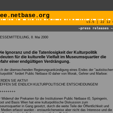
ee.netbase.org
v3.5 | 22 12 
~press releases
~
ESSEMITTEILUNG, 8. Mai 2000
Die Ignoranz und die Tatenlosigkeit der Kulturpolitik
deuten für die kulturelle Vielfalt im Museumsquartier die
fahr einer endgültigen Verdrängung.
ch der überraschenden Regierungsankündigung eines Endes der "autistische
turpolitik" fordert Public Netbase t0 daher von Morak, Gehrer und Marboe:
RDEN SIE AKTIV!
EFFEN SIE ENDLICH KULTURPOLITISCHE ENTSCHEIDUNGEN!
++++++++
 Widerruf der Prekarien für die Institutionen Public Netbase t0, Springerin,
ot und Basis Wien hat eine kulturpolitische Diskussion zum
eumsquartier in Gang gesetzt, durch die weite Teile der Öffentlichkeit und
 Medien erfasst wurden - erstaunlicherweise aber nicht das Interesse und die