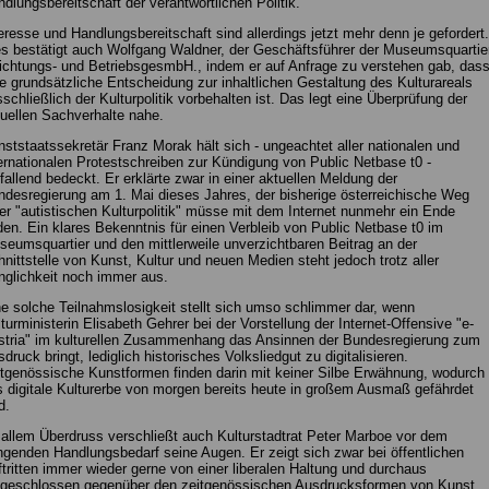
dlungsbereitschaft der verantwortlichen Politik.
eresse und Handlungsbereitschaft sind allerdings jetzt mehr denn je gefordert.
s bestätigt auch Wolfgang Waldner, der Geschäftsführer der Museumsquartie
ichtungs- und BetriebsgesmbH., indem er auf Anfrage zu verstehen gab, das
e grundsätzliche Entscheidung zur inhaltlichen Gestaltung des Kulturareals
schließlich der Kulturpolitik vorbehalten ist. Das legt eine Überprüfung der
uellen Sachverhalte nahe.
ststaatssekretär Franz Morak hält sich - ungeachtet aller nationalen und
ernationalen Protestschreiben zur Kündigung von Public Netbase t0 -
fallend bedeckt. Er erklärte zwar in einer aktuellen Meldung der
desregierung am 1. Mai dieses Jahres, der bisherige österreichische Weg
er "autistischen Kulturpolitik" müsse mit dem Internet nunmehr ein Ende
den. Ein klares Bekenntnis für einen Verbleib von Public Netbase t0 im
eumsquartier und den mittlerweile unverzichtbaren Beitrag an der
nittstelle von Kunst, Kultur und neuen Medien steht jedoch trotz aller
nglichkeit noch immer aus.
e solche Teilnahmslosigkeit stellt sich umso schlimmer dar, wenn
turministerin Elisabeth Gehrer bei der Vorstellung der Internet-Offensive "e-
stria" im kulturellen Zusammenhang das Ansinnen der Bundesregierung zum
druck bringt, lediglich historisches Volksliedgut zu digitalisieren.
tgenössische Kunstformen finden darin mit keiner Silbe Erwähnung, wodurch
 digitale Kulturerbe von morgen bereits heute in großem Ausmaß gefährdet
d.
allem Überdruss verschließt auch Kulturstadtrat Peter Marboe vor dem
ngenden Handlungsbedarf seine Augen. Er zeigt sich zwar bei öffentlichen
tritten immer wieder gerne von einer liberalen Haltung und durchaus
fgeschlossen gegenüber den zeitgenössischen Ausdrucksformen von Kunst