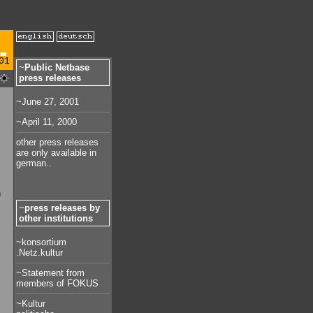
01
~
Public Netbase
press releases
~June 27, 2001
~April 11, 2000
other press releases
are only available in
german..
n
~
press releases by
other institutions
~konsortium
.Netz.kultur
~Statement from
members of FOKUS
~Kultur