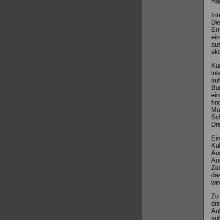
Han
Int
Die
Err
ein
aus
akt
Kun
int
auf
Bun
ein
fin
Mus
Sch
Dri
Ein
Kul
Au
Aus
Zei
das
wir
Zu 
dri
Auf
au