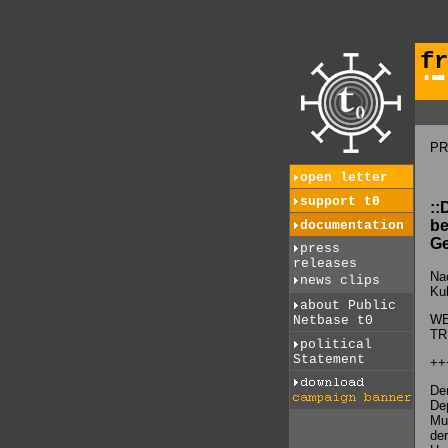
fr
PR
open letter
support t0
::
be
documentation
Ge
press
releases
Na
news clips
Kul
about Public
WE
Netbase t0
TR
political
Statement
++
Der
Dep
Mus
der