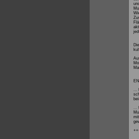
und
Mus
Wie
Zus
Flä
akt
jed
Die
kul
Aus
Mor
Ma
EN
..
sch
bei
..
Mu
mit
gew
++