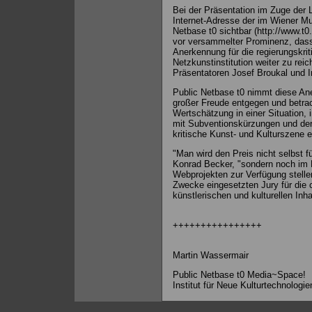
Bei der Präsentation im Zuge der L
Internet-Adresse der im Wiener Mu
Netbase t0 sichtbar (http://www.t0.
vor versammelter Prominenz, dass
Anerkennung für die regierungskrit
Netzkunstinstitution weiter zu reich
Präsentatoren Josef Broukal und I
Public Netbase t0 nimmt diese Ane
großer Freude entgegen und betrac
Wertschätzung in einer Situation
mit Subventionskürzungen und der
kritische Kunst- und Kulturszene 
"Man wird den Preis nicht selbst fü
Konrad Becker, "sondern noch im 
Webprojekten zur Verfügung stelle
Zwecke eingesetzten Jury für die c
künstlerischen und kulturellen Inh
++++++++++++++++
Martin Wassermair
Public Netbase t0 Media~Space!
Institut für Neue Kulturtechnologie