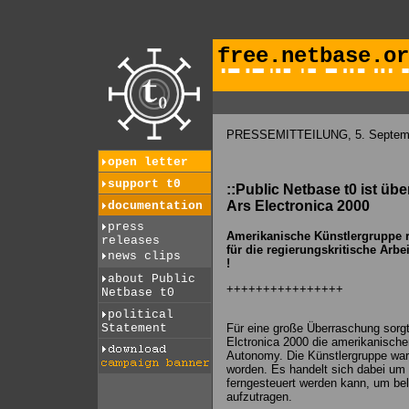
free.netbase.or
PRESSEMITTEILUNG, 5. Septem
open letter
support t0
::Public Netbase t0 ist üb
Ars Electronica 2000
documentation
press
Amerikanische Künstlergruppe r
releases
für die regierungskritische Arbe
news clips
!
about Public
++++++++++++++++
Netbase t0
political
Statement
Für eine große Überraschung sor
Elctronica 2000 die amerikanischen
Autonomy. Die Künstlergruppe war f
worden. Es handelt sich dabei um 
ferngesteuert werden kann, um bel
aufzutragen.