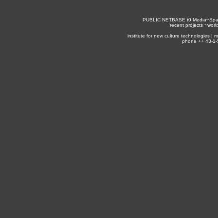
PUBLIC NETBASE
t0
Media~Spa
recent projects ~
worl
institute for new culture technologies |
phone ++ 43-1-5