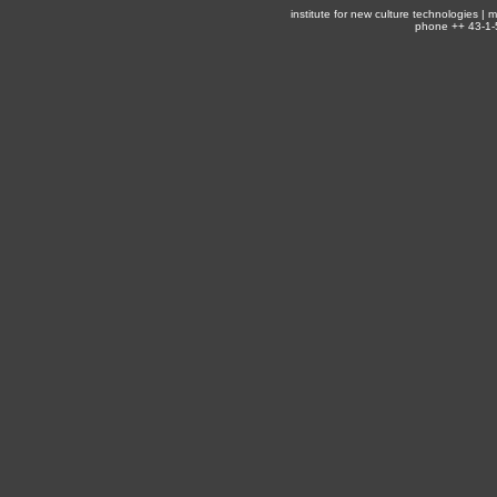
institute for new culture technologies |
phone ++ 43-1-5