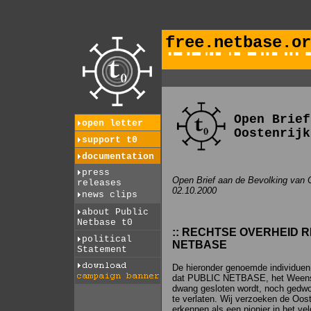
free.netbase.or
Open Brief
open letter
Oostenrijk
support t0
documentation
press
Open Brief aan de Bevolking van O
releases
02.10.2000
news clips
about Public
Netbase t0
:: RECHTSE OVERHEID R
political
NETBASE
Statement
De hieronder genoemde individuen, 
dat PUBLIC NETBASE, het Weense
dwang gesloten wordt, noch gedwon
te verlaten. Wij verzoeken de Oo
erkennen als een pionier in het ve