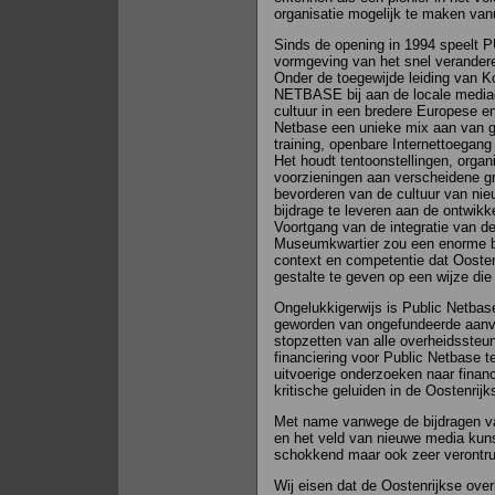
organisatie mogelijk te maken van
Sinds de opening in 1994 speelt 
vormgeving van het snel verandere
Onder de toegewijde leiding van K
NETBASE bij aan de locale media
cultuur in een bredere Europese en
Netbase een unieke mix aan van 
training, openbare Internettoegan
Het houdt tentoonstellingen, organi
voorzieningen aan verscheidene gr
bevorderen van de cultuur van nie
bijdrage te leveren aan de ontwikk
Voortgang van de integratie van dez
Museumkwartier zou een enorme bi
context en competentie dat Oosten
gestalte te geven op een wijze die a
Ongelukkigerwijs is Public Netbase
geworden van ongefundeerde aanval
stopzetten van alle overheidssteu
financiering voor Public Netbase 
uitvoerige onderzoeken naar finan
kritische geluiden in de Oostenrij
Met name vanwege de bijdragen v
en het veld van nieuwe media kunst
schokkend maar ook zeer verontru
Wij eisen dat de Oostenrijkse overh