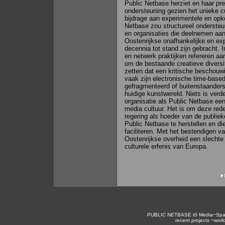
Public Netbase herziet en haar pre
ondersteuning gezien het unieke cul
bijdrage aan experimentele en opk
Netbase zou structureel onderste
en organisaties die deelnemen aa
Oostenrijkse onafhankelijke en exp
decennia tot stand zijn gebracht. 
en netwerk praktijken refereren aan
om de bestaande creatieve diversit
zetten dat een kritische beschouw
vaak zijn electronische time-base
gefragmenteerd of buitenstaanders i
huidige kunstwereld. Niets is ver
organisatie als Public Netbase een
media cultuur. Het is om deze red
regering als hoeder van de publiek
Public Netbase te herstellen en di
faciliteren. Met het bestendigen 
Oostenrijkse overheid een slechte
culturele erfenis van Europa.
PUBLIC NETBASE
t0
Media~Spa
recent projects ~
worl