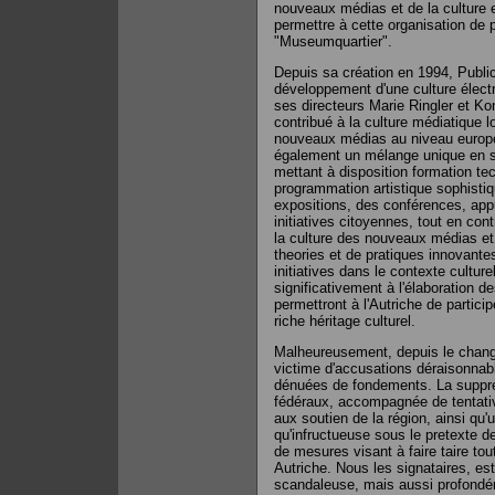
nouveaux médias et de la culture e
permettre à cette organisation de p
"Museumquartier".
Depuis sa création en 1994, Public
développement d'une culture électr
ses directeurs Marie Ringler et K
contribué à la culture médiatique 
nouveaux médias au niveau europ
également un mélange unique en 
mettant à disposition formation te
programmation artistique sophisti
expositions, des conférences, ap
initiatives citoyennes, tout en co
la culture des nouveaux médias et 
theories et de pratiques innovantes
initiatives dans le contexte cultur
significativement à l'élaboration 
permettront à l'Autriche de partici
riche héritage culturel.
Malheureusement, depuis le chan
victime d'accusations déraisonnab
dénuées de fondements. La suppre
fédéraux, accompagnée de tentativ
aux soutien de la région, ainsi qu
qu'infructueuse sous le pretexte d
de mesures visant à faire taire tout
Autriche. Nous les signataires, es
scandaleuse, mais aussi profondém