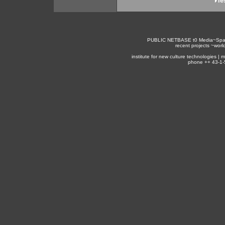
le
PUBLIC NETBASE
t0
Media~Spa
recent projects ~
worl
institute for new culture technologies |
phone ++ 43-1-5