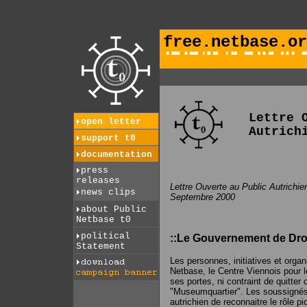
free.netbase.or
Lettre 
open letter
Autrich
support t0
documentation
press
releases
Lettre Ouverte au Public Autrichie
news clips
Septembre 2000
about Public
Netbase t0
political
::Le Gouvernement de Droi
Statement
Les personnes, initiatives et org
Netbase, le Centre Viennois pour l
ses portes, ni contraint de quitter
"Museumquartier". Les soussigné
autrichien de reconnaitre le rôle 