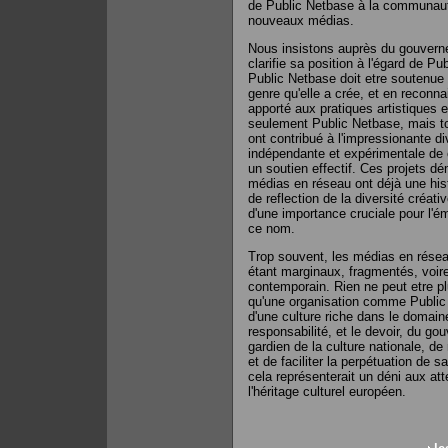
de Public Netbase à la communauté
nouveaux médias.
Nous insistons auprès du gouvernem
clarifie sa position à l'égard de P
Public Netbase doit etre soutenue 
genre qu'elle a crée, et en reconn
apporté aux pratiques artistiques
seulement Public Netbase, mais to
ont contribué à l'impressionante di
indépendante et expérimentale de 
un soutien effectif. Ces projets dé
médias en réseau ont déjà une histo
de reflection de la diversité créati
d'une importance cruciale pour l'é
ce nom.
Trop souvent, les médias en rése
étant marginaux, fragmentés, voire 
contemporain. Rien ne peut etre plu
qu'une organisation comme Public 
d'une culture riche dans le domai
responsabilité, et le devoir, du go
gardien de la culture nationale, de
et de faciliter la perpétuation de
cela représenterait un déni aux at
l'héritage culturel européen.