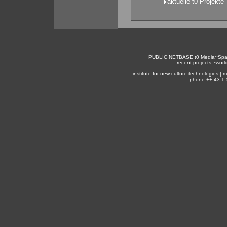
aktuelle t0 Projekte
PUBLIC NETBASE
t0
Media~Spa
recent projects ~
worl
institute for new culture technologies |
phone ++ 43-1-5