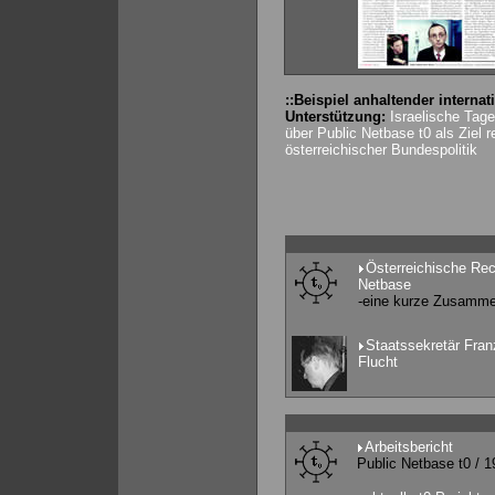
::Beispiel anhaltender internat
Unterstützung:
Israelische Tage
über Public Netbase t0 als Ziel r
österreichischer Bundespolitik
Österreichische Rec
Netbase
-eine kurze Zusamm
Staatssekretär Franz
Flucht
Arbeitsbericht
Public Netbase t0 / 1