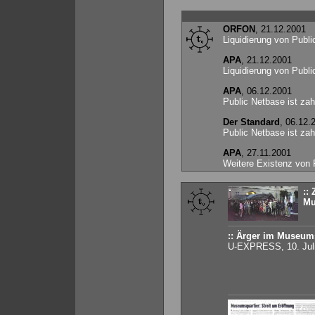
ORFON
, 21.12.2001
Liquidierung von Publ
APA
, 21.12.2001
Liquidierung von Publ
APA
, 06.12.2001
Public Netbase ist za
Der Standard
, 06.12.
Public Netbase ist za
APA
, 27.11.2001
Weitere Existenz von 
::
Mu
:: Ärger im Museums
U-EXPRESS, 10. Jul