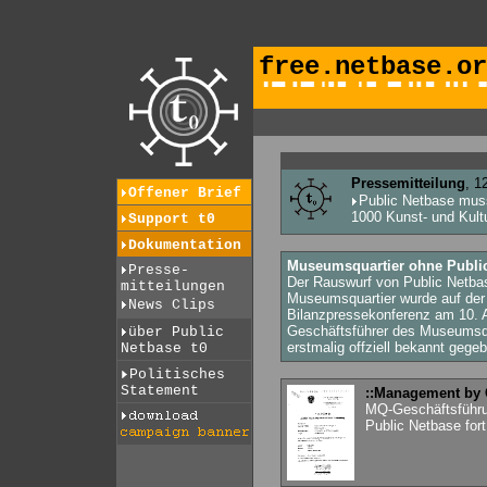
free.netbase.or
Pressemitteilung
, 1
Offener Brief
Public Netbase muss
1000 Kunst- und Kultu
Support t0
Dokumentation
Museumsquartier ohne Publi
Presse-
Der Rauswurf von Public Netb
mitteilungen
Museumsquartier wurde auf de
News Clips
Bilanzpressekonferenz am 10. 
Geschäftsführer des Museumsqu
über Public
erstmalig offziell bekannt gegeb
Netbase t0
Politisches
Statement
::Management by G
MQ-Geschäftsführu
Public Netbase fort