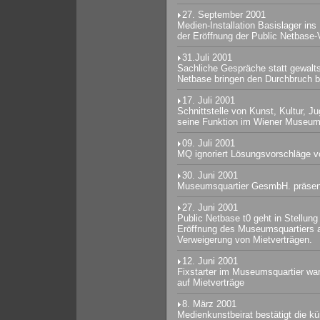
27. September 2001
Medien-Installation Basislager in
der Eröffnung der Public Netbase
31.Juli 2001
Sachliche Gespräche statt gewal
Netbase bringen den Durchbruch 
17. Juli 2001
Schnittstelle von Kunst, Kultur, 
seine Funktion im Wiener Museum
09. Juli 2001
MQ ignoriert Lösungsvorschläge v
30. Juni 2001
Museumsquartier GesmbH. präsenti
27. Juni 2001
Public Netbase t0 geht in Stellung -
Eröffnung des Museumsquartiers a
Verweigerung von Mietverträgen.
12. Juni 2001
Fixstarter im Museumsquartier wa
auf Mietverträge
8. März 2001
Medienkunstbeirat bestätigt die k