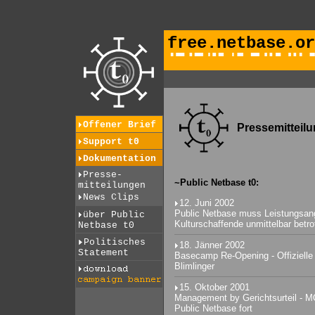
free.netbase.or
Offener Brief
Pressemitteil
Support t0
Dokumentation
Presse-
~Public Netbase t0:
mitteilungen
News Clips
12. Juni 2002
Public Netbase muss Leistungsang
über Public
Kulturschaffende unmittelbar betro
Netbase t0
Politisches
18. Jänner 2002
Statement
Basecamp Re-Opening - Offizielle
Blimlinger
15. Oktober 2001
Management by Gerichtsurteil - M
Public Netbase fort