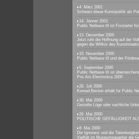
4. März 2001
Schwarz-blaue Kunstpolitik als Pol
14. Jänner 2001
Public Netbase t0 ist Fixstarter fü
13. Dezember 2000
Jetzt ruht die Hoffnung auf der Vo
gegen die Willkür des Kunststaats
10. November 2000
Public Netbase t0 und der Fördera
5. September 2000
Public Netbase t0 ist überraschend
Prix Ars Electronica 2000
26. Juli 2000
Konrad Becker erhält für Public N
30. Mai 2000
Gezielte Lüge oder sachliche Unk
26. Mai 2000
POLITISCHE GEFÄLLIGKEIT A
8. Mai 2000
Die Ignoranz und die Tatenlosigkeit 
Vielfalt im Museumsquartier die G