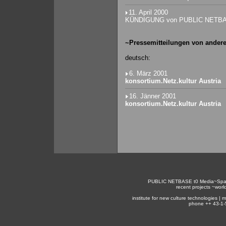
11. April 2000
KÜNDIGUNG von PUBLIC NETB
~Pressemitteilungen von anderen
deutsch:
6. März 2001
konsortium.Netz.kultur Austria
16. Jänner 2001
konsortium.Netz.kultur Austria
PUBLIC NETBASE
t0
Media~Spa
recent projects ~
worl
institute for new culture technologies |
phone ++ 43-1-5