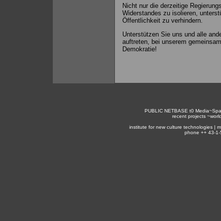
Nicht nur die derzeitige Regierung
Widerstandes zu isolieren, unterst
Öffentlichkeit zu verhindern.
Unterstützen Sie uns und alle and
auftreten, bei unserem gemeinsamen
Demokratie!
PUBLIC NETBASE
t0
Media~Spa
recent projects ~
worl
institute for new culture technologies |
phone ++ 43-1-5