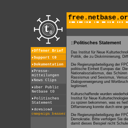
free.netbase.or
::Politisches Statement
Offener Brief
Das Institut für Neue Kulturtechno
Politik, die zu Diskriminierung, D
Support t0
Dokumentation
Die Regierungsbeteiligung der FPÖ 
politische Einheit Europas dar. D
Presse-
Nationalsozialismus, das Schüren
mitteilungen
Rassismus und Sexismus, Versuc
News Clips
Dialogverweigerung und Wortbruch 
legitimiert.
über Public
Netbase t0
Kulturschaffende wurden wiederholt
Institut für Neue Kulturtechnologi
Politisches
zu spüren bekommen, was es heißt
Statement
Diffamierung konnte durch eine ger
Die Regierungsbeteiligung der FPÖ 
Demokratie. Bitte verfolgen Sie die
damit dieses Beispiel nicht Schul