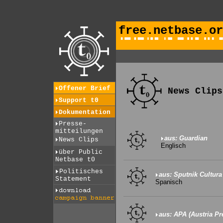
free.netbase.or
Offener Brief
News Clips
Support t0
Dokumentation
Presse-
mitteilungen
aus: Guardian
News Clips
Englisch
über Public
Netbase t0
Politisches
aus: Sputnik Cultura 
Statement
Spanisch
aus: APA (Austria Pr