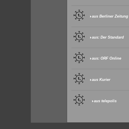
aus Berliner Zeitung
aus: Der Standard
aus: ORF Online
aus Kurier
aus telepolis