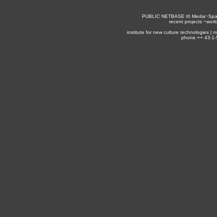
PUBLIC NETBASE
t0
Media~Spa
recent projects ~
worl
institute for new culture technologies |
phone ++ 43-1-5