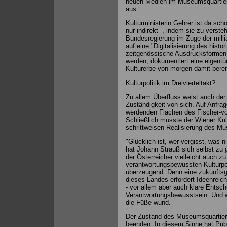
neuen Medien im Museumsquartier w
aus.
Kulturministerin Gehrer ist da sch
nur indirekt -, indem sie zu verste
Bundesregierung im Zuge der milli
auf eine "Digitalisierung des hist
zeitgenössische Ausdrucksformen 
werden, dokumentiert eine eigentüm
Kulturerbe von morgen damit berei
Kulturpolitik im Dreivierteltakt?
Zu allem Überfluss weist auch der 
Zuständigkeit von sich. Auf Anfrag
werdenden Flächen des Fischer-von
Schließlich musste der Wiener Kul
schrittweisen Realisierung des M
"Glücklich ist, wer vergisst, was n
hat Johann Strauß sich selbst zu 
der Österreicher vielleicht auch z
verantwortungsbewussten Kulturpoli
überzeugend. Denn eine zukunftsg
dieses Landes erfordert Ideenreich
- vor allem aber auch klare Entsc
Verantwortungsbewusstsein. Und we
die Füße wund.
Der Zustand des Museumsquartiers a
beenden. In diesem Sinne hat Publ