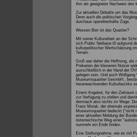
ihm als geeigneter Nachweis des ku
Zur aktuellen Debatte um das Muse
Denn auch die politischen Vorgäng
durchaus operettenhafte Züge.
Wessen Bier ist das Quartier?
Mit seiner Kulturarbeit an der Sch
sich Public Netbase t0 aufgrund d
kulturpolitischer Wertschätzung i
Terrain.
Groß war daher die Hoffnung, als m
Prekarien der kleineren Nutzer wid
ausschließlich in der Hand der ÖV
gelegen sein. Und auch Wolfgang 
Museumsquartier GesmbH., bestätig
heranwachsenden Kulturbezirks sei
Einem Angebot, für den Zeitraum d
zur Verfügung zu stellen und damit
demnach also nichts im Wege. Doch 
Franz Morak, der ehemals expressi
Museumsquartier bedeckt ("nicht me
einer aktuellen Meldung der Bundes
österreichische Weg einer "autisti
nunmehr ein Ende finden.
Eine Stellungnahme, wie es mit Pu