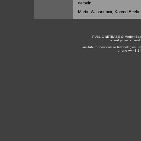
gemein.
Martin Wassermair, Konrad Becker 
PUBLIC NETBASE
t0
Media~Spa
recent projects ~
worl
institute for new culture technologies |
phone ++ 43-1-5