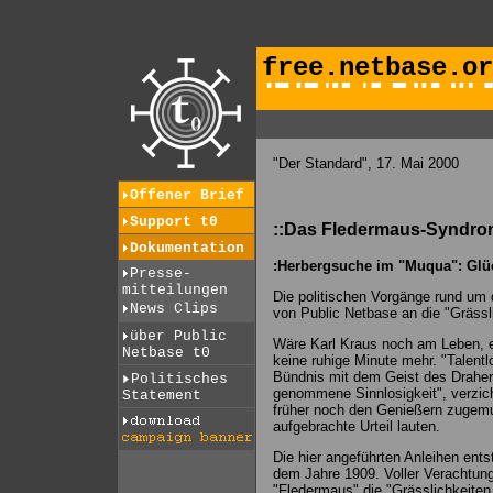
free.netbase.or
"Der Standard", 17. Mai 2000
Offener Brief
Support t0
::Das Fledermaus-Syndro
Dokumentation
:Herbergsuche im "Muqua": Glückl
Presse-
mitteilungen
Die politischen Vorgänge rund um 
News Clips
von Public Netbase an die "Grässli
über Public
Wäre Karl Kraus noch am Leben, e
Netbase t0
keine ruhige Minute mehr. "Talentl
Bündnis mit dem Geist des Draher
Politisches
genommene Sinnlosigkeit", verzic
Statement
früher noch den Genießern zugemut
aufgebrachte Urteil lauten.
Die hier angeführten Anleihen ent
dem Jahre 1909. Voller Verachtun
"Fledermaus" die "Grässlichkeiten 