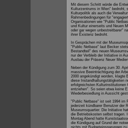
Mit diesem Schritt würde die Entw
Kulturzentrums in Wien" bedroht, 
Kulturpolitik als auch die Verwaltu
Rahmenbedingungen für "engagierte 
Organisationen wie "Public Netbase
und Kultur einerseits und Neuen Me
oder gar wegen unbestreitbarer" na
ihrer Existenz bedroht.
In Gesprächen mit der Museumsqua
"Public Netbase" laut Becker stets
Bestandteil" des neuen Museumsvi
nur der Verbleib der Initiative in A
Ausbau der Präsenz Neuer Medien
Neben der Kündigung zum 30. April
massive Beeinträchtigung der Arb
2000 angekündigt worden, klagte Be
diese Instandhaltungstätigkeiten n
erfolgreichsten Kulturinstitutione
entziehen". So seien etwa keine Er
Wiederbesiedlung in Aussicht geste
"Public Netbase" ist seit 1994 i
jederzeit kündbarer Benutzer der 
Museumsquartier. Die Initiative h
die Betriebskosten selbst tragen.
Montag Abend hatte Kunststaatsse
die Kündigung auf Grund der notwe
nichts mit Budgeteinsparungen zu 