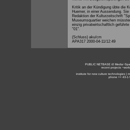
Kritik an der Kündigung übte die K
Huemer, in einer Aussendung. Sie 
Redaktion der Kulturzeitschrift "S
Museumsquartier weichen müssten
einzig privatwirtschaftlich geführ
"01".
(Schluss) aku/cm
APA317 2000-04-11/12:49
PUBLIC NETBASE
t0
Media~Spa
recent projects ~
worl
institute for new culture technologies |
phone ++ 43-1-5