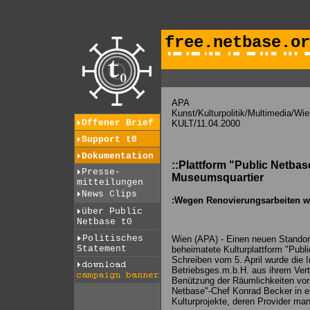
free.netbase.or
APA
Kunst/Kulturpolitik/Multimedia/Wie
Offener Brief
KULT/11.04.2000
Support t0
Dokumentation
::Plattform "Public Netbas
Presse-
Museumsquartier
mitteilungen
News Clips
:Wegen Renovierungsarbeiten w
über Public
Netbase t0
Politisches
Wien (APA) - Einen neuen Standor
Statement
beheimatete Kulturplattform "Publ
Schreiben vom 5. April wurde die In
Betriebsges.m.b.H. aus ihrem Vert
Benützung der Räumlichkeiten vors
Netbase"-Chef Konrad Becker in e
Kulturprojekte, deren Provider man