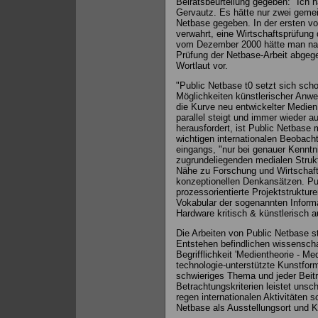
Beiratsbeurteilung gegeben: "Ich
Gervautz. Es hätte nur zwei geme
Netbase gegeben. In der ersten vo
verwahrt, eine Wirtschaftsprüfung 
vom Dezember 2000 hätte man na
Prüfung der Netbase-Arbeit abgeg
Wortlaut vor.
"Public Netbase t0 setzt sich scho
Möglichkeiten künstlerischer Anw
die Kurve neu entwickelter Medie
parallel steigt und immer wieder 
herausfordert, ist Public Netbase
wichtigen internationalen Beobach
eingangs, "nur bei genauer Kenntn
zugrundeliegenden medialen Struktu
Nähe zu Forschung und Wirtschaft
konzeptionellen Denkansätzen. Publ
prozessorientierte Projektstruktu
Vokabular der sogenannten Informat
Hardware kritisch & künstlerisch 
Die Arbeiten von Public Netbase st
Entstehen befindlichen wissenscha
Begrifflichkeit 'Medientheorie - Me
technologie-unterstützte Kunstfor
schwieriges Thema und jeder Beitra
Betrachtungskriterien leistet unsc
regen internationalen Aktivitäten 
Netbase als Ausstellungsort und K