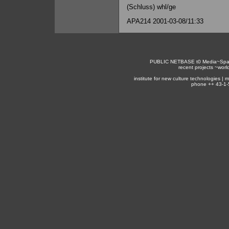
(Schluss) whl/ge
APA214 2001-03-08/11:33
PUBLIC NETBASE
t0
Media~Spa
recent projects ~
worl
institute for new culture technologies |
phone ++ 43-1-5