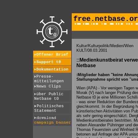
free.netbase.or
Kultur/Kulturpolitik/Medien/Wien
KULT/08.03.2001
Offener Brief
::Medienkunstbeirat verwe
Support t0
Netbase
Dokumentation
:Mitglieder haben "keine Ahnung
Presse-
Stellungnahme spricht von "uns
mitteilungen
News Clips
Wien (APA) - Vor wenigen Tagen w
Morak (V) nach langer Prüfung des 
über Public
Netbase t0 je eine Millionen Schil
Netbase t0
- was einer Reduktion der Bundess
Politisches
gleichkommt. In der Begründung hi
Statement
künstlerischen Aktivitäten von Pu
als sehr gering eingeschätzt. Derg
Medienkunstbeirates bestritten. M
neben Alexander Pühringer und de
Thomas Feuerstein und Winfried 
betonen auf Anfrage der APA unison