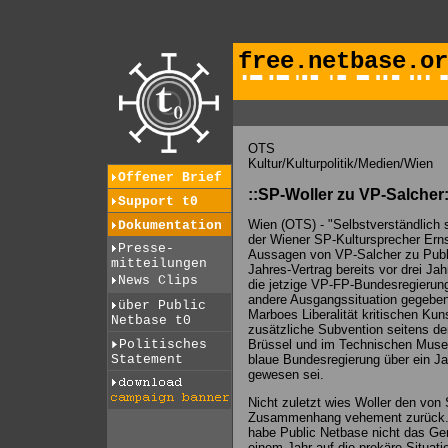
free.netbase.or
OTS
Kultur/Kulturpolitik/Medien/Wien
Offener Brief
::SP-Woller zu VP-Salcher:
Support t0
Wien (OTS) - "Selbstverständlich s
Dokumentation
der Wiener SP-Kultursprecher Ernst
Presse-
Aussagen von VP-Salcher zu Publi
mitteilungen
Jahres-Vertrag bereits vor drei Ja
News Clips
die jetzige VP-FP-Bundesregierung
andere Ausgangssituation gegeben 
über Public
Marboes Liberalität kritischen Kun
Netbase t0
zusätzliche Subvention seitens der
Politisches
Brüssel und im Technischen Museu
Statement
blaue Bundesregierung über ein J
gewesen sei.
Nicht zuletzt wies Woller den von 
Zusammenhang vehement zurück. 
habe Public Netbase nicht das Gerin
einem Jahr auf die prekäre Situation