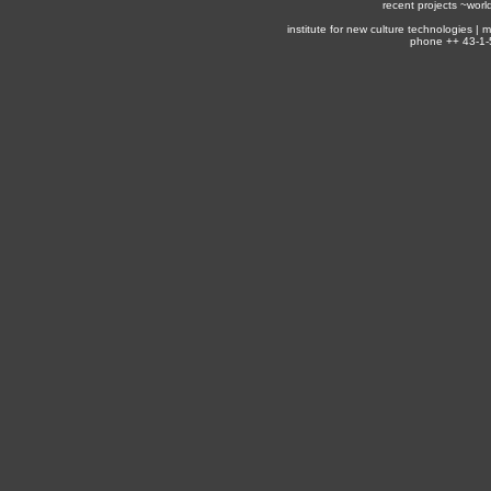
recent projects ~
worl
institute for new culture technologies |
phone ++ 43-1-5