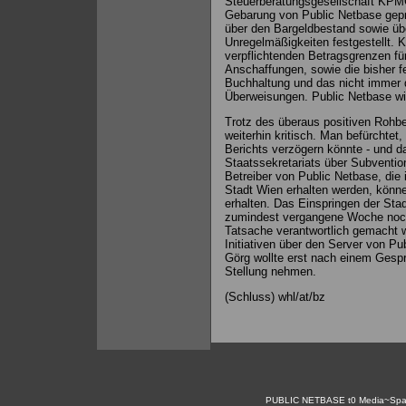
Steuerberatungsgesellschaft KPMG
Gebarung von Public Netbase geprü
über den Bargeldbestand sowie übe
Unregelmäßigkeiten festgestellt. Kr
verpflichtenden Betragsgrenzen fü
Anschaffungen, sowie die bisher 
Buchhaltung und das nicht immer d
Überweisungen. Public Netbase will
Trotz des überaus positiven Rohber
weiterhin kritisch. Man befürchtet
Berichts verzögern könnte - und d
Staatssekretariats über Subventio
Betreiber von Public Netbase, die 
Stadt Wien erhalten werden, könne
erhalten. Das Einspringen der Stad
zumindest vergangene Woche noch 
Tatsache verantwortlich gemacht w
Initiativen über den Server von P
Görg wollte erst nach einem Gesp
Stellung nehmen.
(Schluss) whl/at/bz
PUBLIC NETBASE
t0
Media~Spa