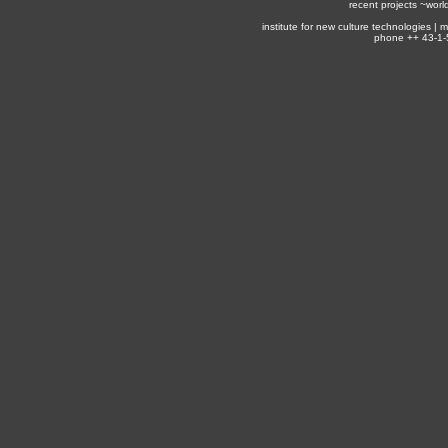
recent projects ~
worl
institute for new culture technologies |
phone ++ 43-1-5