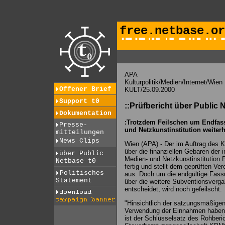
free.netbase.or
APA
Kulturpolitik/Medien/Internet/Wien
Offener Brief
KULT/25.09.2000
Support t0
::Prüfbericht über Publi
Dokumentation
:Trotzdem Feilschen um Endfass
Presse-
und Netzkunstinstitution weiterh
mitteilungen
News Clips
Wien (APA) - Der im Auftrag des Ku
über die finanziellen Gebaren de
über Public
Medien- und Netzkunstinstitution 
Netbase t0
fertig und stellt dem geprüften Ver
Politisches
aus. Doch um die endgültige Fass
Statement
über die weitere Subventionsverga
entscheidet, wird noch gefeilscht.
"Hinsichtlich der satzungsmäßig
Verwendung der Einnahmen haben 
ist der Schlüsselsatz des Rohberic