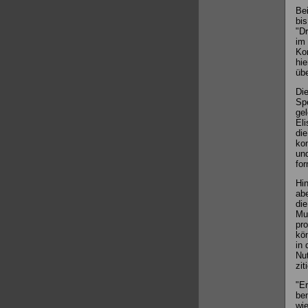
Be
bis
"Dr
im 
Kon
hie
übe
Die
Spe
gel
Eli
die
kon
und
for
Hi
abe
die
Mus
pro
kön
in 
Nut
ziti
"Er
bem
wie