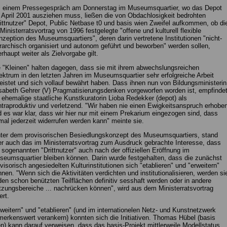
i einem Pressegespräch am Donnerstag im Museumsquartier, wo das Depot
 April 2001 ausziehen muss, ließen die von Obdachlosigkeit bedrohten
ittnutzer" Depot, Public Netbase t0 und basis wien Zweifel aufkommen, ob di
Ministerratsvortrag von 1996 festgelegte "offene und kulturell flexible
zeption des Museumsquartiers", deren darin vertretene Institutionen "nicht-
rarchisch organisiert und autonom geführt und beworben" werden sollen,
rhaupt weiter als Zielvorgabe gilt.
 "Kleinen" halten dagegen, dass sie mit ihrem abwechslungsreichen
ktrum in den letzten Jahren im Museumsquartier sehr erfolgreiche Arbeit
eistet und sich vollauf bewährt haben. Dass ihnen nun von Bildungsministerin
sabeth Gehrer (V) Pragmatisierungsdenken vorgeworfen worden ist, empfinde
 ehemalige staatliche Kunstkuratorin Lioba Redekker (depot) als
traproduktiv und verletzend. "Wir haben nie einen Ewigkeitsanspruch erhobe
 es war klar, dass wir hier nur mit einem Prekarium eingezogen sind, dass
mal jederzeit widerrufen werden kann" meinte sie.
nter dem provisorischen Besiedlungskonzept des Museumsquartiers, stand
r auch das im Ministerratsvortrag zum Ausdruck gebrachte Interesse, dass
 sogenannten "Drittnutzer" auch nach der offiziellen Eröffnung im
eumsquartier bleiben können. Darin wurde festgehalten, dass die zunächst
visorisch angesiedelten Kulturinstitutionen sich "etablieren" und "erweitern"
nen. "Wenn sich die Aktivitäten verdichten und institutionalisieren, werden si
den schon benützten Teilflächen definitiv sesshaft werden oder in andere
zungsbereiche ... nachrücken können", wird aus dem Ministerratsvortrag
ert.
weitern" und "etablieren" (und im internationelen Netz- und Kunstnetzwerk
erkenswert verankern) konnten sich die Initiativen. Thomas Hübel (basis
n) kann darauf verweisen, dass das basis-Projekt mittlerweile Modellstatus