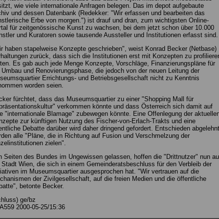
itzt, wie viele internationale Anfragen belegen. Das im depot aufgebaute
hiv und dessen Datenbank (Redekker: "Wir erfassen und bearbeiten das
stlerische Erbe von morgen.") ist drauf und dran, zum wichtigsten Online-
tal für zeitgenössische Kunst zu wachsen, bei dem jetzt schon über 10.000
stler und Kuratoren sowie tausende Aussteller und Institutionen erfasst sind.
r haben stapelweise Konzepte geschrieben", weist Konrad Becker (Netbase)
haltungen zurück, dass sich die Institutionen erst mit Konzepten zu profiliere
ten. Es gab auch jede Menge Konzepte, Vorschläge, Finanzierungspläne für
e Umbau und Renovierungsphase, die jedoch von der neuen Leitung der
eumsquartier Errichtungs- und Betriebsgesellschaft nicht zu Kenntnis
nommen worden seien.
ker fürchtet, dass das Museumsquartier zu einer "Shopping Mall für
räsentationskultur" verkommen könnte und dass Österreich sich damit auf
e "internationale Blamage" zubewegen könnte. Eine Offenlegung der aktuelle
zepte zur künftigen Nutzung des Fischer-von-Erlach-Trakts und eine
entliche Debatte darüber wird daher dringend gefordert. Entschieden abgelehn
den alle "Pläne, die in Richtung auf Fusion und Verschmelzung der
zelinstitutionen zielen".
 Seiten des Bundes im Ungewissen gelassen, hoffen die "Drittnutzer" nun au
 Stadt Wien, die sich in einem Gemeinderatsbeschluss für den Verbleib der
tiativen im Museumsquartier ausgesprochen hat. "Wir vertrauen auf die
hanismen der Zivilgesellschaft, auf die freien Medien und die öffentliche
atte", betonte Becker.
hluss) ge/bz
A559 2000-05-25/15:36