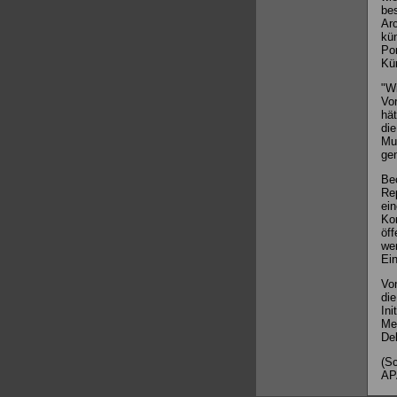
bes
Arc
kün
Por
Kün
"Wi
Vor
hät
di
Mus
ge
Bec
Rep
ein
Kon
öff
wer
Ein
Von
die
Ini
Mec
Deb
(Sc
AP