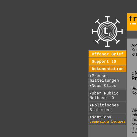
fr
AP
Kun
Offener Brief
KU
Support t0
Dokumentation
::
Presse-
Pr
mitteilungen
News Clips
:V
Ko
über Public
Netbase t0
Politisches
Statement
Wie
Inh
Ins
be
die
***