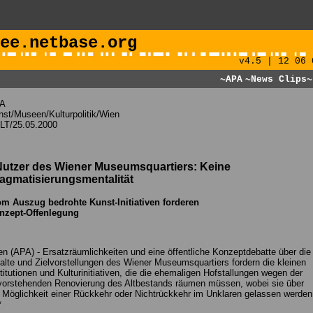
ee.netbase.org
v4.5 | 12 06 
~APA
~News Clips
~
A
st/Museen/Kulturpolitik/Wien
LT/25.05.2000
Nutzer des Wiener Museumsquartiers: Keine
agmatisierungsmentalität
om Auszug bedrohte Kunst-Initiativen forderen
nzept-Offenlegung
n (APA) - Ersatzräumlichkeiten und eine öffentliche Konzeptdebatte über die
alte und Zielvorstellungen des Wiener Museumsquartiers fordern die kleinen
titutionen und Kulturinitiativen, die die ehemaligen Hofstallungen wegen der
vorstehenden Renovierung des Altbestands räumen müssen, wobei sie über
 Möglichkeit einer Rückkehr oder Nichtrückkehr im Unklaren gelassen werden
*